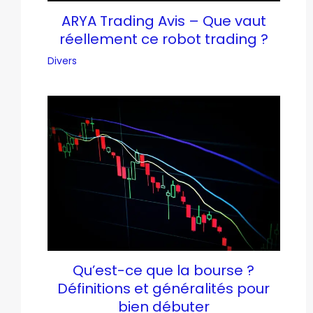
ARYA Trading Avis – Que vaut
réellement ce robot trading ?
Divers
Qu’est-ce que la bourse ?
Définitions et généralités pour
bien débuter