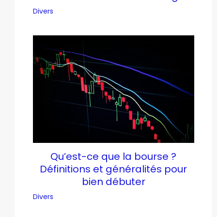
Divers
Qu’est-ce que la bourse ?
Définitions et généralités pour
bien débuter
Divers