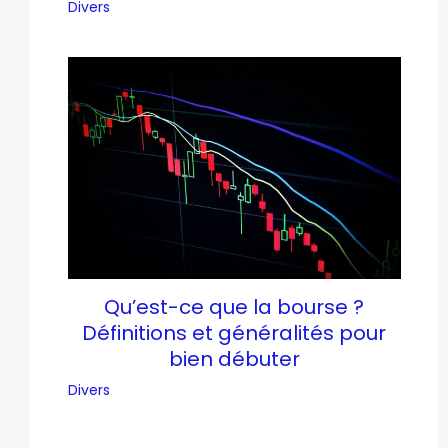
Divers
Qu’est-ce que la bourse ?
Définitions et généralités pour
bien débuter
Divers