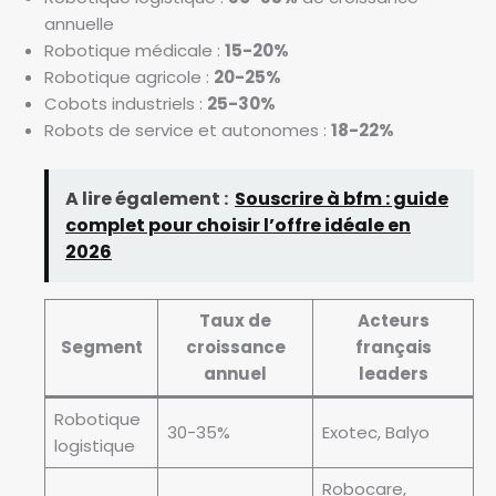
annuelle
Robotique médicale :
15-20%
Robotique agricole :
20-25%
Cobots industriels :
25-30%
Robots de service et autonomes :
18-22%
A lire également :
Souscrire à bfm : guide
complet pour choisir l’offre idéale en
2026
Taux de
Acteurs
Segment
croissance
français
annuel
leaders
Robotique
30-35%
Exotec, Balyo
logistique
Robocare,