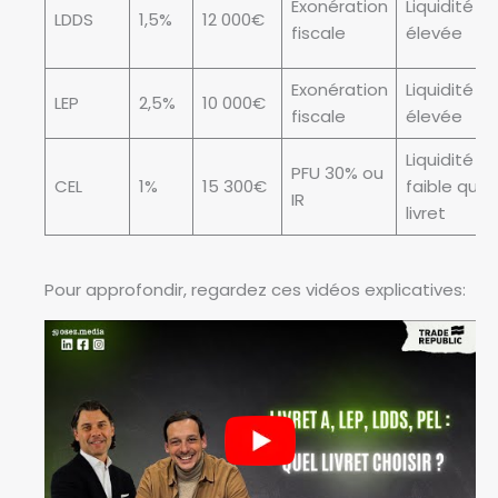
Exonération
Liquidité
LDDS
1,5%
12 000€
fiscale
élevée
Exonération
Liquidité
LEP
2,5%
10 000€
fiscale
élevée
Liquidité pl
PFU 30% ou
CEL
1%
15 300€
faible que
IR
livret
Pour approfondir, regardez ces vidéos explicatives: