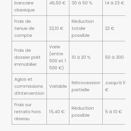
bancaire
46,50 €
30 à 50 %
14 à 23 €
classique
Frais de
Réduction
tenue de
22,10 €
totale
22 €
compte
possible
Varie
Frais de
(entre
dossier prêt
10 à 20 %
50 à 300 €
500 et 1
immobilier
500 €)
Agios et
Rétrocession
Jusqu’à 100
commissions
Variable
partielle
€
d’intervention
Frais sur
Réduction
retraits hors
15,40 €
5 à 10 €
possible
réseau