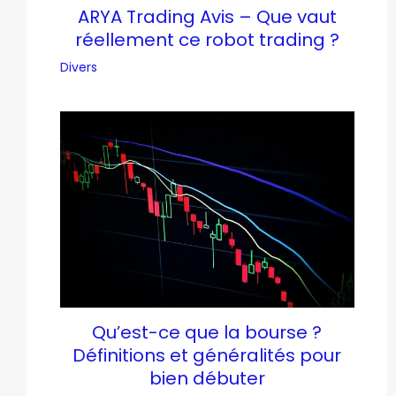
ARYA Trading Avis – Que vaut
réellement ce robot trading ?
Divers
Qu’est-ce que la bourse ?
Définitions et généralités pour
bien débuter