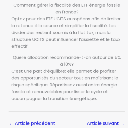
e
Comment gérer la fiscalité des ETF énergie fossile
t
en France?
e
Optez pour des ETF UCITS européens afin de limiter
x
la retenue à la source et simplifier la fiscalité. Les
p
dividendes restent soumis à la flat tax, mais la
o
structure UCITS peut influencer l’assiette et le taux
s
effectif.
i
Quelle allocation recommande-t-on autour de 5%
t
à 10%?
i
C’est une part d’équilibre: elle permet de profiter
o
des opportunités du secteur tout en maîtrisant le
n
risque spécifique. Répartissez aussi entre énergie
fossile et renouvelables pour lisser le cycle et
accompagner la transition énergétique.
←
Article précédent
Article suivant
→