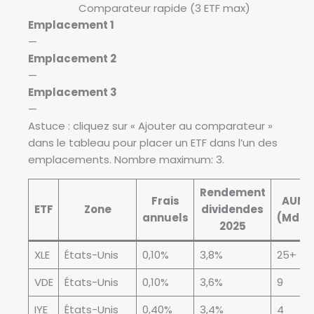
Comparateur rapide (3 ETF max)
a
Emplacement 1
b
—
l
Emplacement 2
e
—
a
Emplacement 3
u
—
d
Astuce : cliquez sur « Ajouter au comparateur »
e
dans le tableau pour placer un ETF dans l’un des
c
emplacements. Nombre maximum: 3.
o
m
Rendement
p
Frais
AUM
ETF
Zone
dividendes
a
annuels
(Md$)
2025
r
a
XLE
États-Unis
0,10%
3,8%
25+
i
s
VDE
États-Unis
0,10%
3,6%
9
o
IYE
États-Unis
0,40%
3,4%
4
n