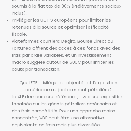
l
soumis à la flat tax de 30% (Prélèvements sociaux
e
inclus).
:
Privilégier les UCITS européens pour limiter les
f
retenues à la source et optimiser l’efficacité
r
fiscale.
a
Plateformes courtiers: Degiro, Bourse Direct ou
i
Fortuneo offrent des accès à ces fonds avec des
s
frais par ordre variables, et un investissement
,
macro suggéré autour de 500€ pour limiter les
d
coûts par transaction.
i
v
Quel ETF privilégier si l’objectif est l’exposition
i
américaine majoritairement pétrolière?
d
Le XLE demeure une référence, avec une exposition
e
focalisée sur les géants pétroliers américains et
n
des frais compétitifs. Pour une approche moins
d
concentrée, VDE peut être une alternative
e
équivalente en frais mais plus diversifiée.
s