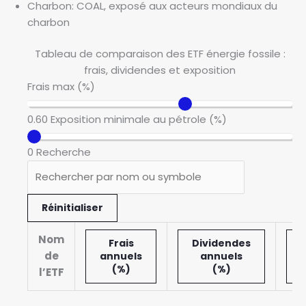
Charbon: COAL, exposé aux acteurs mondiaux du
charbon
Tableau de comparaison des ETF énergie fossile :
frais, dividendes et exposition
Frais max (%)
0.60
Exposition minimale au pétrole (%)
0
Recherche
Réinitialiser
Nom
Frais
Dividendes
E
de
annuels
annuels
(%)
(%)
l’ETF
T