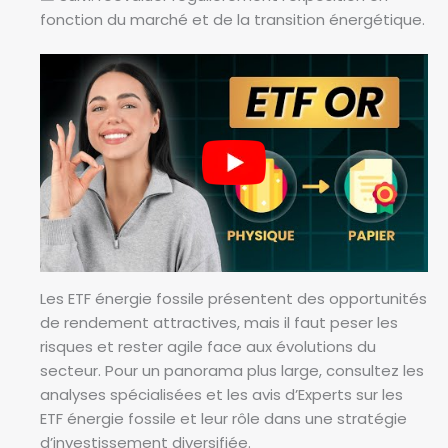
fonction du marché et de la transition énergétique.
Les ETF énergie fossile présentent des opportunités
de rendement attractives, mais il faut peser les
risques et rester agile face aux évolutions du
secteur. Pour un panorama plus large, consultez les
analyses spécialisées et les avis d’Experts sur les
ETF énergie fossile et leur rôle dans une stratégie
d’investissement diversifiée.