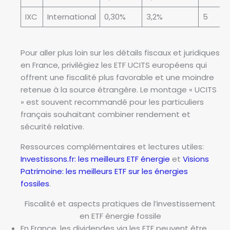
d
IXC
International
0,30%
3,2%
5
e
s
E
Pour aller plus loin sur les détails fiscaux et juridiques
T
en France, privilégiez les ETF UCITS européens qui
F
offrent une fiscalité plus favorable et une moindre
é
retenue à la source étrangère. Le montage « UCITS
n
» est souvent recommandé pour les particuliers
e
français souhaitant combiner rendement et
r
sécurité relative.
g
i
Ressources complémentaires et lectures utiles:
e
Investissons.fr: les meilleurs ETF énergie
et
Visions
f
Patrimoine: les meilleurs ETF sur les énergies
o
fossiles
.
s
Fiscalité et aspects pratiques de l’investissement
s
en ETF énergie fossile
i
En France, les dividendes via les ETF peuvent être