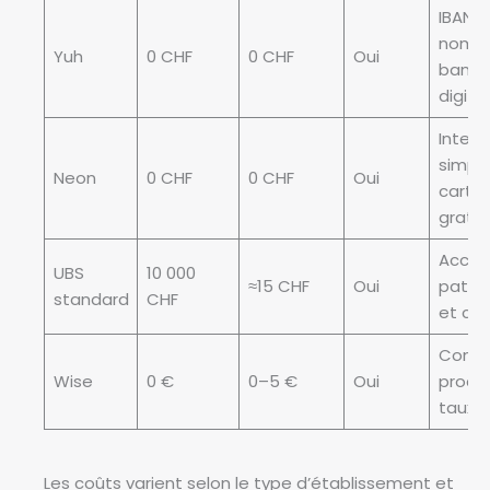
IBAN s
nomina
Yuh
0 CHF
0 CHF
Oui
banq
digita
Interf
simple
Neon
0 CHF
0 CHF
Oui
carte
gratui
Accès
UBS
10 000
≈15 CHF
Oui
patri
standard
CHF
et cré
Conve
Wise
0 €
0–5 €
Oui
proch
taux r
Les coûts varient selon le type d’établissement et