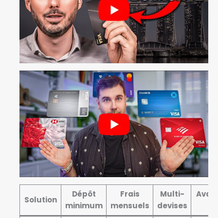
Dépôt
Frais
Multi-
Avan
Solution
minimum
mensuels
devises
cl