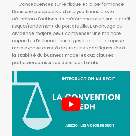
Conséquences sur le risque et la performance
Dans une perspective d’analyse financière, la
détention d’actions de préférence influe sur le profil
risque/rendement du portefeuille. L’avantage du
dividende majoré peut compenser une moindre
capacité d’influence sur la gestion de l’entreprise,
mais expose aussi à des risques spécifiques liés à
la stabilité du business model et aux clauses
particulières inscrites dans les statuts.