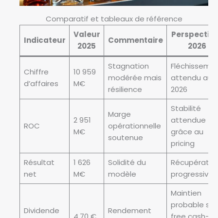
Comparatif et tableaux de référence
Valeur
Perspectiv
Indicateur
Commentaire
2025
2026
Stagnation
Fléchisseme
Chiffre
10 959
modérée mais
attendu au S
d’affaires
M€
résilience
2026
Stabilité
Marge
2 951
attendue
ROC
opérationnelle
M€
grâce au
soutenue
pricing
Résultat
1 626
Solidité du
Récupératio
net
M€
modèle
progressive
Maintien
probable si
Dividende
Rendement
4,70 €
free cash-