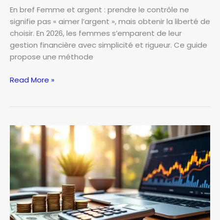
En bref Femme et argent : prendre le contrôle ne
signifie pas « aimer l’argent », mais obtenir la liberté de
choisir. En 2026, les femmes s’emparent de leur
gestion financière avec simplicité et rigueur. Ce guide
propose une méthode
Femme
Read More »
et
argent
:
comment
prendre
le
contrôle
de
vos
finances
dès