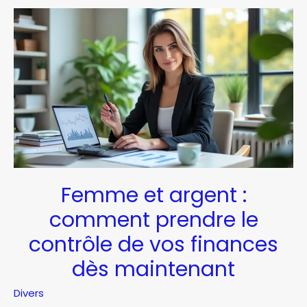
les
bases
pour
investir
en
2026
Femme et argent :
comment prendre le
contrôle de vos finances
dès maintenant
Divers