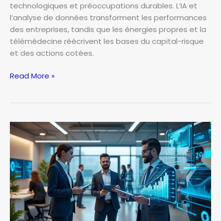
technologiques et préoccupations durables. L’IA et
l’analyse de données transforment les performances
des entreprises, tandis que les énergies propres et la
télémédecine réécrivent les bases du capital-risque
et des actions cotées.
Investir
Read More »
day
:
boostez
vos
finances
avec
les
meilleures
stratégies
2026