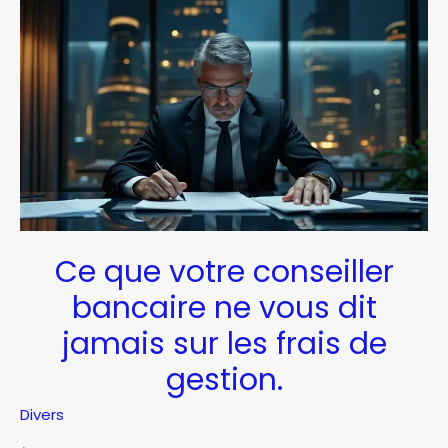
pour
devenir
courtier
indépendant.
Ce que votre conseiller
bancaire ne vous dit
jamais sur les frais de
gestion.
Divers