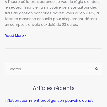
À l’heure où la transparence se veut la règle d’or dans
le secteur financier, un mystère persiste autour des
frais de gestion bancaires. Savez-vous qu’en 2025, la
facture moyenne annuelle pour simplement détenir
un compte s’envole au-delà de 23 euros,
Ce
Read More »
que
votre
conseiller
bancaire
ne
R
vous
e
dit
c
jamais
sur
Articles récents
h
les
e
frais
Inflation : comment protéger son pouvoir d’achat
r
de