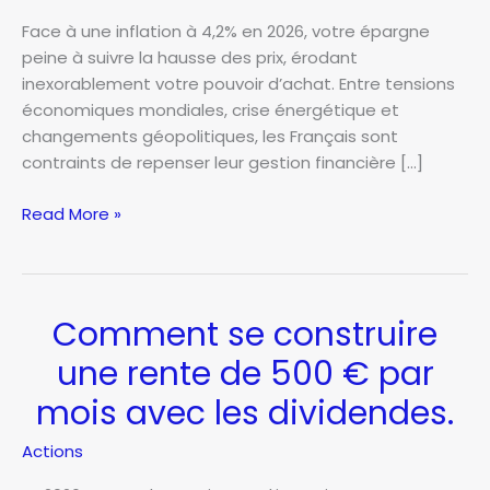
Face à une inflation à 4,2% en 2026, votre épargne
peine à suivre la hausse des prix, érodant
inexorablement votre pouvoir d’achat. Entre tensions
économiques mondiales, crise énergétique et
changements géopolitiques, les Français sont
contraints de repenser leur gestion financière […]
Inflation
Read More »
:
comment
protéger
son
Comment se construire
pouvoir
une rente de 500 € par
d’achat
quand
mois avec les dividendes.
tout
augmente.
Actions