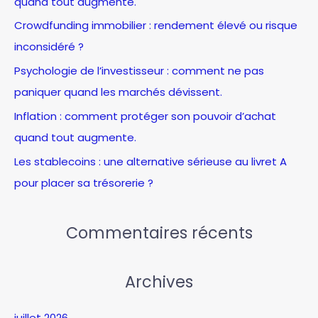
quand tout augmente.
c
gestion.
Crowdfunding immobilier : rendement élevé ou risque
h
inconsidéré ?
e
Psychologie de l’investisseur : comment ne pas
r
paniquer quand les marchés dévissent.
:
Inflation : comment protéger son pouvoir d’achat
quand tout augmente.
Les stablecoins : une alternative sérieuse au livret A
pour placer sa trésorerie ?
Commentaires récents
Archives
juillet 2026