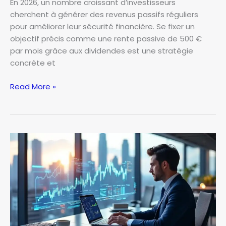
En 2026, un nombre croissant d’investisseurs
cherchent à générer des revenus passifs réguliers
pour améliorer leur sécurité financière. Se fixer un
objectif précis comme une rente passive de 500 €
par mois grâce aux dividendes est une stratégie
concrète et
Comment
Read More »
se
construire
une
rente
de
500
€
par
mois
avec
les