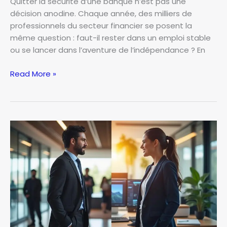
Quitter la sécurité d’une banque n’est pas une
décision anodine. Chaque année, des milliers de
professionnels du secteur financier se posent la
même question : faut-il rester dans un emploi stable
ou se lancer dans l’aventure de l’indépendance ? En
Pourquoi
Read More »
j’ai
quitté
la
banque
pour
devenir
courtier
indépendant.