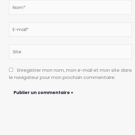
Nom*
e
s
p
E-
r
mail*
i
x
Site
c
h
u
Enregistrer mon nom, mon e-mail et mon site dans
t
le navigateur pour mon prochain commentaire.
e
n
t
f
o
r
t
e