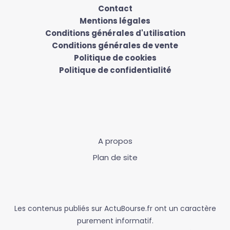
m
Contact
e
Mentions légales
n
Conditions générales d'utilisation
t
Conditions générales de vente
a
Politique de cookies
p
Politique de confidentialité
r
è
s
l
’
é
A propos
v
Plan de site
é
n
e
m
Les contenus publiés sur ActuBourse.fr ont un caractère
e
purement informatif.
n