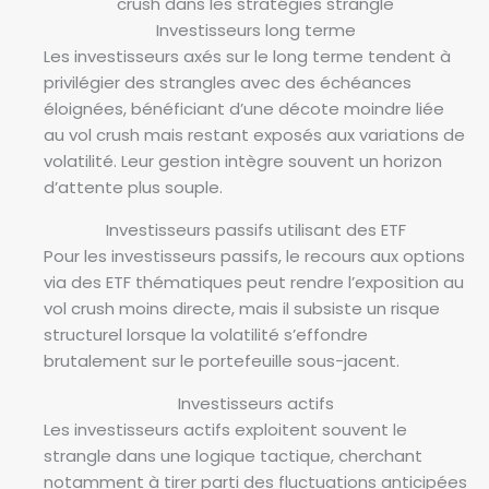
r
crush dans les stratégies strangle
a
Investisseurs long terme
p
Les investisseurs axés sur le long terme tendent à
h
privilégier des strangles avec des échéances
i
éloignées, bénéficiant d’une décote moindre liée
q
au vol crush mais restant exposés aux variations de
u
volatilité. Leur gestion intègre souvent un horizon
e
d’attente plus souple.
e
Investisseurs passifs utilisant des ETF
n
Pour les investisseurs passifs, le recours aux options
l
via des ETF thématiques peut rendre l’exposition au
i
vol crush moins directe, mais il subsiste un risque
g
structurel lorsque la volatilité s’effondre
n
brutalement sur le portefeuille sous-jacent.
e
m
Investisseurs actifs
o
Les investisseurs actifs exploitent souvent le
n
strangle dans une logique tactique, cherchant
t
notamment à tirer parti des fluctuations anticipées