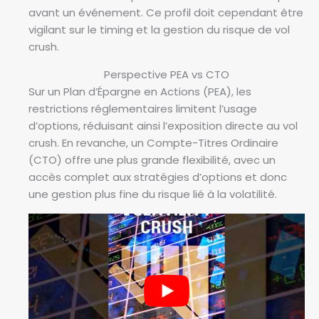
r
avant un événement. Ce profil doit cependant être
a
vigilant sur le timing et la gestion du risque de vol
n
crush.
t
Perspective PEA vs CTO
l
Sur un Plan d’Épargne en Actions (PEA), les
’
restrictions réglementaires limitent l’usage
é
d’options, réduisant ainsi l’exposition directe au vol
v
crush. En revanche, un Compte-Titres Ordinaire
o
(CTO) offre une plus grande flexibilité, avec un
l
accès complet aux stratégies d’options et donc
u
une gestion plus fine du risque lié à la volatilité.
t
i
o
n
d
e
s
p