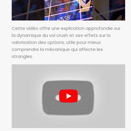
r
i
x
t
Cette vidéo offre une explication approfondie sur
h
la dynamique du vol crush et ses effets sur la
é
valorisation des options, utile pour mieux
o
comprendre la mécanique qui affecte les
r
strangles.
i
q
u
e
s
d
’
u
n
s