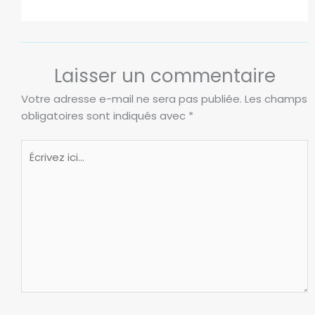
l
a
t
i
Laisser un commentaire
l
i
Votre adresse e-mail ne sera pas publiée.
Les champs
t
obligatoires sont indiqués avec
*
é
i
Écrivez
m
ici…
p
l
i
c
i
t
e
.
L