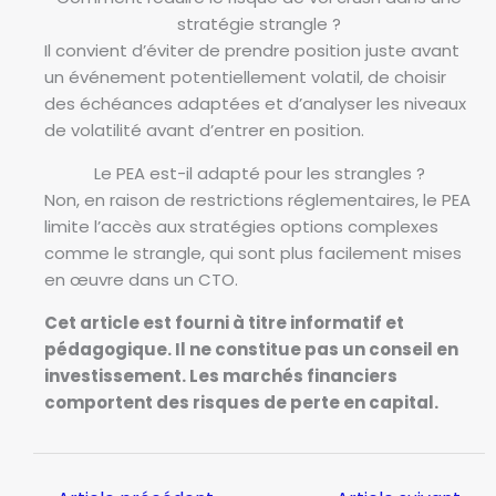
é
stratégie strangle ?
v
Il convient d’éviter de prendre position juste avant
é
un événement potentiellement volatil, de choisir
n
des échéances adaptées et d’analyser les niveaux
e
de volatilité avant d’entrer en position.
m
e
Le PEA est-il adapté pour les strangles ?
n
Non, en raison de restrictions réglementaires, le PEA
t
limite l’accès aux stratégies options complexes
s
comme le strangle, qui sont plus facilement mises
i
en œuvre dans un CTO.
m
Cet article est fourni à titre informatif et
p
pédagogique. Il ne constitue pas un conseil en
o
investissement. Les marchés financiers
r
comportent des risques de perte en capital.
t
a
n
t