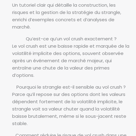
t
Un tutoriel clair qui détaille la construction, les
r
risques et la gestion de la stratégie du strangle,
a
enrichi d’exemples concrets et d’analyses de
n
marché.
g
l
Qu’est-ce qu’un vol crush exactement ?
e
Le vol crush est une baisse rapide et marquée de la
a
volatilité implicite des options, souvent observée
v
après un événement de marché majeur, qui
a
entraîne une chute de la valeur des primes
n
d’options.
t
Pourquoi le strangle est-il sensible au vol crush ?
e
Parce qu’il repose sur des options dont les valeurs
t
dépendent fortement de la volatilité implicite, le
a
strangle voit sa valeur chuter quand la volatilité
p
baisse brutalement, même si le sous-jacent reste
r
stable.
è
s
Comment réduire le risque de vol crush dans une