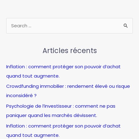
:
boostez
vos
R
compétences
e
et
c
financez
votre
Articles récents
h
parcours
e
Inflation : comment protéger son pouvoir d’achat
r
quand tout augmente.
c
Crowdfunding immobilier : rendement élevé ou risque
h
inconsidéré ?
e
Psychologie de l’investisseur : comment ne pas
r
paniquer quand les marchés dévissent.
:
Inflation : comment protéger son pouvoir d’achat
quand tout augmente.