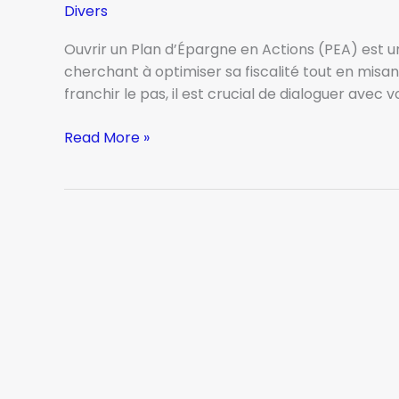
Divers
Ouvrir un Plan d’Épargne en Actions (PEA) est un
cherchant à optimiser sa fiscalité tout en misan
franchir le pas, il est crucial de dialoguer avec v
Les
Read More »
5
questions
à
poser
à
votre
banquier
avant
d’ouvrir
un
PEA.