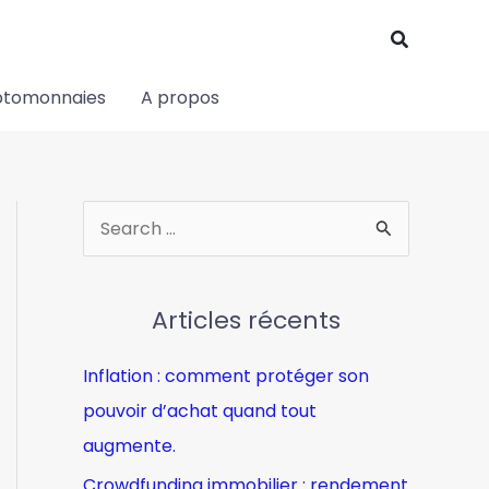
Recherch
ptomonnaies
A propos
R
e
c
Articles récents
h
e
Inflation : comment protéger son
r
pouvoir d’achat quand tout
c
augmente.
h
Crowdfunding immobilier : rendement