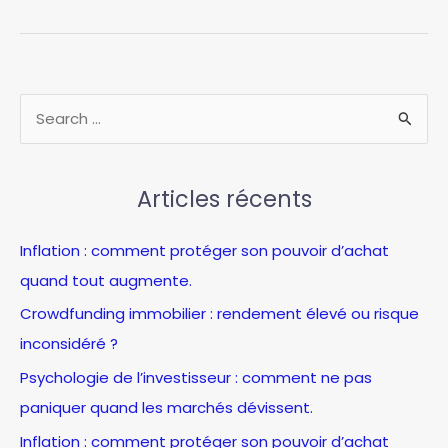
valeo
2026
:
trouvez
les
R
meilleures
e
pièces
c
auto
au
Articles récents
h
meilleur
e
prix
Inflation : comment protéger son pouvoir d’achat
r
quand tout augmente.
c
Crowdfunding immobilier : rendement élevé ou risque
h
inconsidéré ?
e
Psychologie de l’investisseur : comment ne pas
r
paniquer quand les marchés dévissent.
:
Inflation : comment protéger son pouvoir d’achat