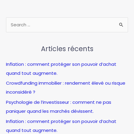
optimisez
vos
évaluations
R
financières
e
comme
c
un
pro
Articles récents
h
e
Inflation : comment protéger son pouvoir d’achat
r
quand tout augmente.
c
Crowdfunding immobilier : rendement élevé ou risque
h
inconsidéré ?
e
Psychologie de l’investisseur : comment ne pas
r
paniquer quand les marchés dévissent.
:
Inflation : comment protéger son pouvoir d’achat
quand tout augmente.