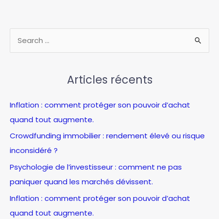
choisissez
les
meilleures
R
offres
e
et
c
avantages
pour
Articles récents
h
2026
e
Inflation : comment protéger son pouvoir d’achat
r
quand tout augmente.
c
Crowdfunding immobilier : rendement élevé ou risque
h
inconsidéré ?
e
Psychologie de l’investisseur : comment ne pas
r
paniquer quand les marchés dévissent.
:
Inflation : comment protéger son pouvoir d’achat
quand tout augmente.