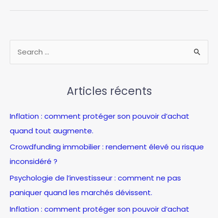
avis
:
tout
ce
R
qu’il
e
faut
c
savoir
pour
Articles récents
h
maximiser
e
vos
Inflation : comment protéger son pouvoir d’achat
r
gains
quand tout augmente.
c
Crowdfunding immobilier : rendement élevé ou risque
h
inconsidéré ?
e
Psychologie de l’investisseur : comment ne pas
r
paniquer quand les marchés dévissent.
:
Inflation : comment protéger son pouvoir d’achat