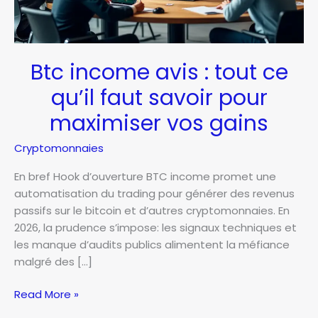
Btc income avis : tout ce
qu’il faut savoir pour
maximiser vos gains
Cryptomonnaies
En bref Hook d’ouverture BTC income promet une
automatisation du trading pour générer des revenus
passifs sur le bitcoin et d’autres cryptomonnaies. En
2026, la prudence s’impose: les signaux techniques et
les manque d’audits publics alimentent la méfiance
malgré des […]
Btc
Read More »
income