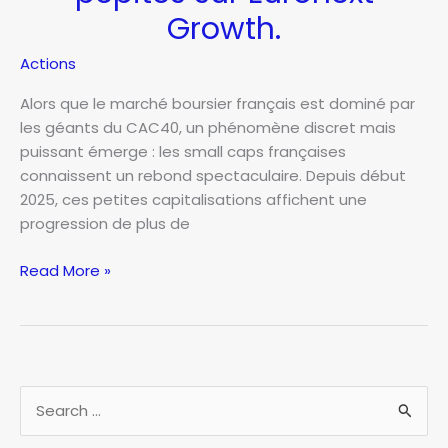
Growth.
Actions
Alors que le marché boursier français est dominé par
les géants du CAC40, un phénomène discret mais
puissant émerge : les small caps françaises
connaissent un rebond spectaculaire. Depuis début
2025, ces petites capitalisations affichent une
progression de plus de
Les
Read More »
small
caps
françaises
:
comment
R
dénicher
e
des