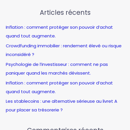
c
pépites
sur
Articles récents
h
Euronext
e
Growth.
Inflation : comment protéger son pouvoir d’achat
r
quand tout augmente.
c
Crowdfunding immobilier : rendement élevé ou risque
h
inconsidéré ?
e
Psychologie de l’investisseur : comment ne pas
r
paniquer quand les marchés dévissent.
:
Inflation : comment protéger son pouvoir d’achat
quand tout augmente.
Les stablecoins : une alternative sérieuse au livret A
pour placer sa trésorerie ?