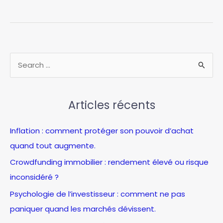
bourse
:
découvrez
comment
maximiser
R
vos
e
gains
c
en
2026
Articles récents
h
e
Inflation : comment protéger son pouvoir d’achat
r
quand tout augmente.
c
Crowdfunding immobilier : rendement élevé ou risque
h
inconsidéré ?
e
Psychologie de l’investisseur : comment ne pas
r
paniquer quand les marchés dévissent.