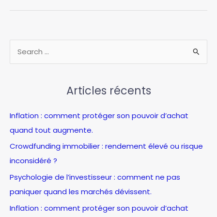
c’est
quoi
:
découvrez
R
les
e
solutions
c
pour
vos
Articles récents
h
projets
e
Inflation : comment protéger son pouvoir d’achat
r
quand tout augmente.
c
Crowdfunding immobilier : rendement élevé ou risque
h
inconsidéré ?
e
Psychologie de l’investisseur : comment ne pas
r
paniquer quand les marchés dévissent.
:
Inflation : comment protéger son pouvoir d’achat