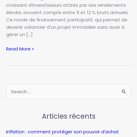
croissant d’investisseurs attirés par ses rendements
élevés, souvent compris entre 9 et 12 % bruts annuels.
Ce mode de financement participatif, qui permet de
devenir créancier d’un projet immobilier sans avoir à
gérer un […]
Crowdfunding
Read More »
immobilier
:
rendement
élevé
ou
R
risque
e
inconsidéré
c
?
Articles récents
h
e
Inflation : comment protéger son pouvoir d’achat
r