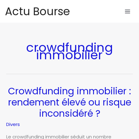
Aller
Actu Bourse
au
contenu
crowdfunding
immobilier
Crowdfunding immobilier :
rendement élevé ou risque
inconsidéré ?
Divers
Le crowdfunding immobilier séduit un nombre