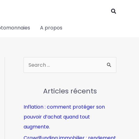
Recherch
ptomonnaies
A propos
R
e
c
Articles récents
h
e
Inflation : comment protéger son
r
pouvoir d’achat quand tout
c
augmente.
h
Crowdfunding immobilier : rendement