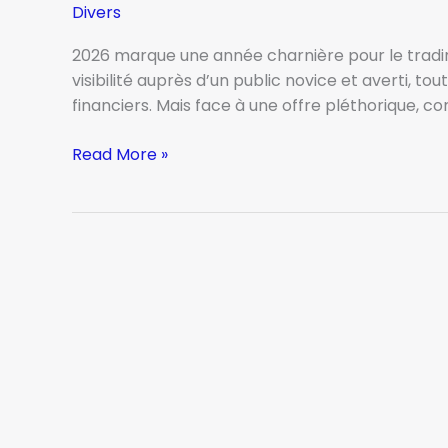
Divers
2026 marque une année charnière pour le tradin
visibilité auprès d’un public novice et averti, t
financiers. Mais face à une offre pléthorique, 
Binck
Read More »
avis
:
tout
savoir
pour
choisir
le
meilleur
courtier
en
2026