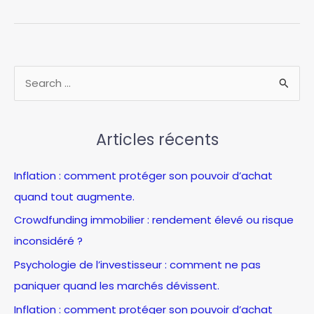
vos
investissements
avec
le
calculateur
R
de
e
ROI
c
Rezo
Actif
Articles récents
h
e
Inflation : comment protéger son pouvoir d’achat
r
quand tout augmente.
c
Crowdfunding immobilier : rendement élevé ou risque
h
inconsidéré ?
e
Psychologie de l’investisseur : comment ne pas
r
paniquer quand les marchés dévissent.
:
Inflation : comment protéger son pouvoir d’achat