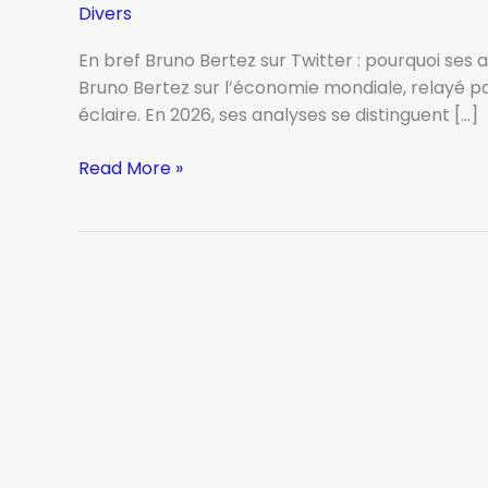
Divers
En bref Bruno Bertez sur Twitter : pourquoi ses 
Bruno Bertez sur l’économie mondiale, relayé par
éclaire. En 2026, ses analyses se distinguent […]
Bruno
Read More »
Bertez
twitter
:
découvrez
pourquoi
ses
analyses
font
le
buzz
en