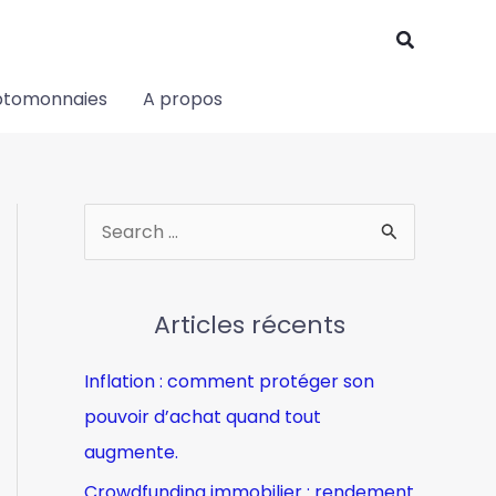
Recherch
ptomonnaies
A propos
R
e
c
Articles récents
h
e
Inflation : comment protéger son
r
pouvoir d’achat quand tout
c
augmente.
h
Crowdfunding immobilier : rendement