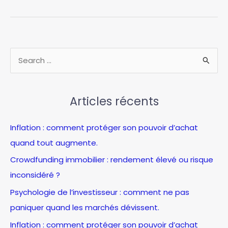
dans
un
etf
russell
2000
R
pea
e
:
c
pourquoi
c’est
Articles récents
h
une
e
opportunité
Inflation : comment protéger son pouvoir d’achat
r
à
quand tout augmente.
c
saisir
en
Crowdfunding immobilier : rendement élevé ou risque
h
2026
inconsidéré ?
e
Psychologie de l’investisseur : comment ne pas
r
paniquer quand les marchés dévissent.
:
Inflation : comment protéger son pouvoir d’achat