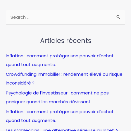
l’offre
bancaire
R
qui
e
change
c
tout
Articles récents
h
e
Inflation : comment protéger son pouvoir d’achat
r
quand tout augmente.
c
Crowdfunding immobilier : rendement élevé ou risque
h
inconsidéré ?
e
Psychologie de l’investisseur : comment ne pas
r
paniquer quand les marchés dévissent.
:
Inflation : comment protéger son pouvoir d’achat
quand tout augmente.
Les stablecoins : une alternative sérieuse au livret A