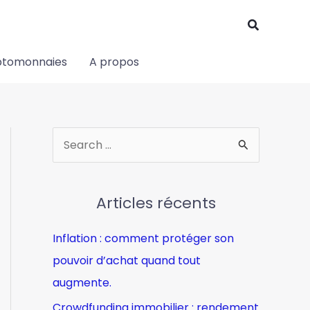
Recherch
ptomonnaies
A propos
R
e
c
Articles récents
h
e
Inflation : comment protéger son
r
pouvoir d’achat quand tout
c
augmente.
h
Crowdfunding immobilier : rendement