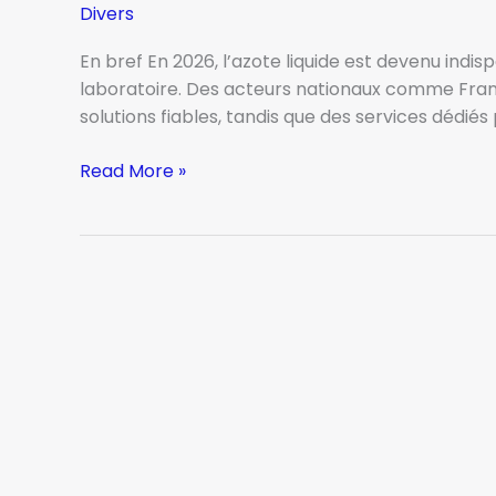
Divers
En bref En 2026, l’azote liquide est devenu indis
laboratoire. Des acteurs nationaux comme Fran
solutions fiables, tandis que des services dédiés
Où
Read More »
acheter
de
l’azote
liquide
en
toute
sécurité
et
au
meilleur
prix