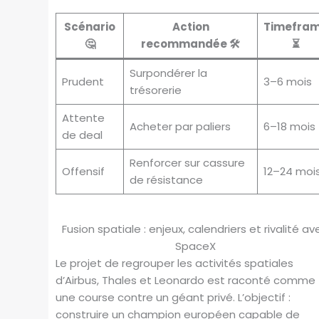
Scénario
Action
Timefra
🤔
recommandée 🛠️
⏳
Surpondérer la
Prudent
3–6 mois
trésorerie
Attente
Acheter par paliers
6–18 mois
de deal
Renforcer sur cassure
Offensif
12–24 moi
de résistance
Fusion spatiale : enjeux, calendriers et rivalité av
SpaceX
Le projet de regrouper les activités spatiales
d’Airbus, Thales et Leonardo est raconté comme
une course contre un géant privé. L’objectif :
construire un champion européen capable de