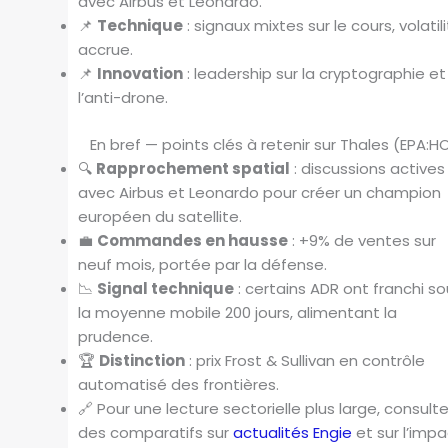
avec Airbus et Leonardo.
📌
Technique
: signaux mixtes sur le cours, volatil
accrue.
📌
Innovation
: leadership sur la cryptographie et
l’anti-drone.
En bref — points clés à retenir sur Thales (EPA:H
🔍
Rapprochement spatial
: discussions actives
avec Airbus et Leonardo pour créer un champion
européen du satellite.
💼
Commandes en hausse
: +9% de ventes sur
neuf mois, portée par la défense.
📉
Signal technique
: certains ADR ont franchi s
la moyenne mobile 200 jours, alimentant la
prudence.
🏆
Distinction
: prix Frost & Sullivan en contrôle
automatisé des frontières.
🔗 Pour une lecture sectorielle plus large, consult
des comparatifs sur
actualités Engie
et sur l’imp