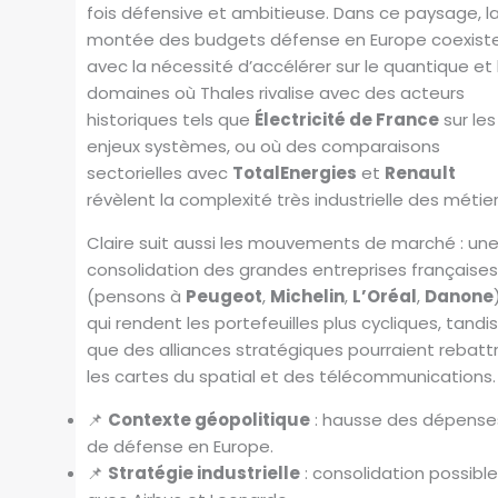
fois défensive et ambitieuse. Dans ce paysage, l
montée des budgets défense en Europe coexist
avec la nécessité d’accélérer sur le quantique et l’
domaines où Thales rivalise avec des acteurs
historiques tels que
Électricité de France
sur les
enjeux systèmes, ou où des comparaisons
sectorielles avec
TotalEnergies
et
Renault
révèlent la complexité très industrielle des métier
Claire suit aussi les mouvements de marché : un
consolidation des grandes entreprises française
(pensons à
Peugeot
,
Michelin
,
L’Oréal
,
Danone
qui rendent les portefeuilles plus cycliques, tandi
que des alliances stratégiques pourraient rebatt
les cartes du spatial et des télécommunications.
📌
Contexte géopolitique
: hausse des dépense
de défense en Europe.
📌
Stratégie industrielle
: consolidation possibl