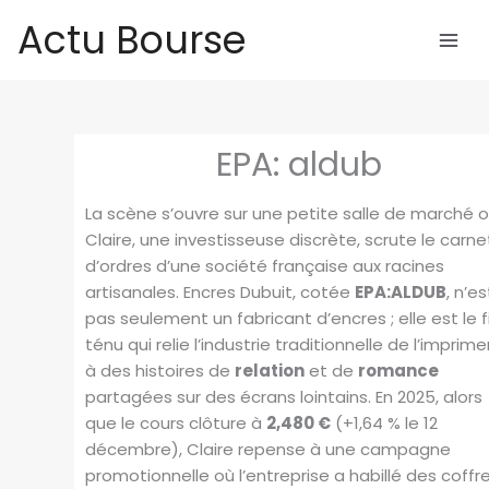
Aller
Actu Bourse
au
contenu
EPA: aldub
La scène s’ouvre sur une petite salle de marché 
Claire, une investisseuse discrète, scrute le carne
d’ordres d’une société française aux racines
artisanales. Encres Dubuit, cotée
EPA:ALDUB
, n’es
pas seulement un fabricant d’encres ; elle est le fi
ténu qui relie l’industrie traditionnelle de l’imprime
à des histoires de
relation
et de
romance
partagées sur des écrans lointains. En 2025, alors
que le cours clôture à
2,480 €
(+1,64 % le 12
décembre), Claire repense à une campagne
promotionnelle où l’entreprise a habillé des coffr