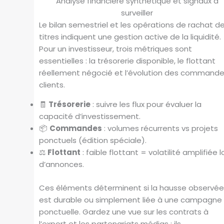
Analyse financière synthétique et signaux à
surveiller
Le bilan semestriel et les opérations de rachat d
titres indiquent une gestion active de la liquidité.
Pour un investisseur, trois métriques sont
essentielles : la trésorerie disponible, le flottant
réellement négocié et l’évolution des command
clients.
🧾
Trésorerie
: suivre les flux pour évaluer la
capacité d’investissement.
📦
Commandes
: volumes récurrents vs projets
ponctuels (édition spéciale).
⚖️
Flottant
: faible flottant = volatilité amplifiée l
d’annonces.
Ces éléments déterminent si la hausse observé
est durable ou simplement liée à une campagne
ponctuelle. Gardez une vue sur les contrats à
l’export et les partenariats médias : ils