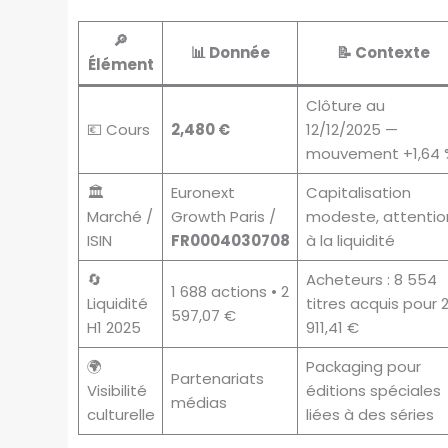
🔎
📊 Donnée
📝 Contexte
Élément
Clôture au
💶 Cours
2,480 €
12/12/2025 —
mouvement +1,64 
🏛
Euronext
Capitalisation
Marché /
Growth Paris /
modeste, attentio
ISIN
FR0004030708
à la liquidité
🔄
Acheteurs : 8 554
1 688 actions • 2
Liquidité
titres acquis pour 
597,07 €
H1 2025
911,41 €
🌍
Packaging pour
Partenariats
Visibilité
éditions spéciales
médias
culturelle
liées à des séries