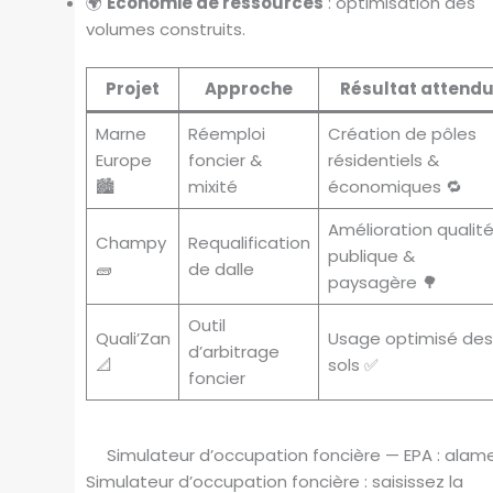
🌍
Économie de ressources
: optimisation des
volumes construits.
Projet
Approche
Résultat attend
Marne
Réemploi
Création de pôles
Europe
foncier &
résidentiels &
🏙️
mixité
économiques 🔁
Amélioration qualit
Champy
Requalification
publique &
🧱
de dalle
paysagère 🌳
Outil
Quali’Zan
Usage optimisé des
d’arbitrage
📐
sols ✅
foncier
Simulateur d’occupation foncière — EPA : alam
Simulateur d’occupation foncière : saisissez la