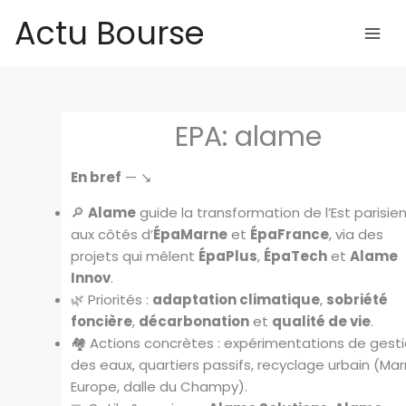
Aller
Actu Bourse
au
contenu
EPA: alame
En bref
— ↘️
🔎
Alame
guide la transformation de l’Est parisie
aux côtés d’
ÉpaMarne
et
ÉpaFrance
, via des
projets qui mêlent
ÉpaPlus
,
ÉpaTech
et
Alame
Innov
.
🌿 Priorités :
adaptation climatique
,
sobriété
foncière
,
décarbonation
et
qualité de vie
.
🏘️ Actions concrètes : expérimentations de gest
des eaux, quartiers passifs, recyclage urbain (Ma
Europe, dalle du Champy).