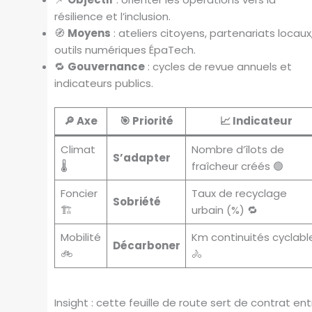
résilience et l’inclusion.
🧭
Moyens
: ateliers citoyens, partenariats locaux
outils numériques ÉpaTech.
🔁
Gouvernance
: cycles de revue annuels et
indicateurs publics.
🔎 Axe
🎯 Priorité
📈 Indicateur
Climat
Nombre d’îlots de
S’adapter
🌡️
fraîcheur créés 🟢
Foncier
Taux de recyclage
Sobriété
🏗️
urbain (%) 🔁
Mobilité
Km continuités cyclabl
Décarboner
🚲
🚴
Insight : cette feuille de route sert de contrat ent