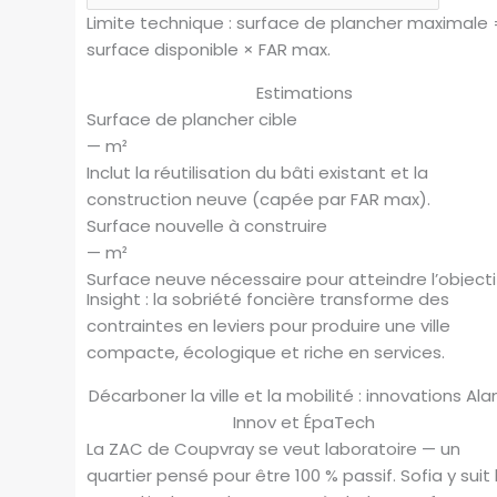
Limite technique : surface de plancher maximale
surface disponible × FAR max.
Estimations
Surface de plancher cible
— m²
Inclut la réutilisation du bâti existant et la
construction neuve (capée par FAR max).
Surface nouvelle à construire
— m²
Surface neuve nécessaire pour atteindre l’objecti
Insight : la sobriété foncière transforme des
après prise en compte de la réutilisation.
contraintes en leviers pour produire une ville
Logements estimés
compacte, écologique et riche en services.
—
Inclut adaptation du bâti réutilisé et construction
Décarboner la ville et la mobilité : innovations Al
neuve (selon répartition).
Innov et ÉpaTech
Activités estimées (unités)
La ZAC de Coupvray se veut laboratoire — un
—
quartier pensé pour être 100 % passif. Sofia y suit 
Unités d’activité calculées avec la surface moye