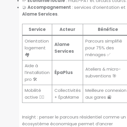
🌱
Économie locale
: multi-PAT et circuits courts.
🤝
Accompagnement
: services d’orientation et
Alame Services
.
Service
Acteur
Bénéfice
Orientation
Parcours simplifié
Alame
logement
pour 75% des
Services
🏘️
ménages ✅
Aide à
Ateliers & micro-
l’installation
ÉpaPlus
subventions 🎯
pro 🛠️
Mobilité
Collectivités
Meilleure connexion
active 🚶‍♀️
+ ÉpaMarne
aux gares 🚉
Insight : penser le parcours résidentiel comme un
écosystème économique permet d’ancrer