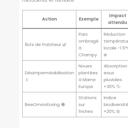
microclimat et humidité.
Impact
Action
Exemple
attendu
Parc
Réduction
ombragé
températu
Îlots de fraîcheur 🌿
à
locale -1.5
Champy
❄️
Noues
Absorption
Désimperméabilisation
plantées
eaux
💧
à Marne
pluviales
Europe
+30% 💦
Stations
Indice
BeeOmonitoring 🐝
sur
biodiversit
friches
+20% 🌼