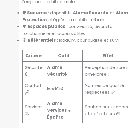
l’exigence architecturale.
🛡️
Sécurité
: dispositifs
Alame Sécurité
et
Alam
Protection
intégrés au mobilier urbain.
🌳
Espaces publics
: convivialité, diversité
fonctionnelle et accessibilité.
🧭
Référentiels
: IsadOrA pour qualité et suivi.
Critère
Outil
Effet
Sécurité
Alame
Perception de sûret
🔒
Sécurité
améliorée ✅
Confort
Normes de qualité
IsadOrA
🪑
respectées 📏
Alame
Services
Soutien aux usagers
Services
&
🤝
et opérateurs 🧰
ÉpaPro