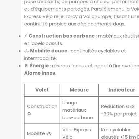
pose d’isolants, de pompes à chaleur performan
définie.
et d’équipements partagés. Parallèlement, la Voi
Répartition des surfaces (réutilisation / nouvelle 
Express Vélo relie Torcy à Val d’Europe, tissant un
restantes)
continuité propice aux déplacements doux.
Réutilisé
Construit
⚡
Construction bas carbone
: matériaux réutilis
Libre
et labels passifs.
🚴
Mobilité douce
: continuités cyclables et
Copier résultats
Télécharger CSV
intermodalité.
🔋
Énergie
: réseaux locaux et appel à l’innovatio
Réinitialiser
Alame Innov
.
Hypothèses modélisées : la « surface bâtie
existante » est la surface de plancher actuelle ; l
Volet
Mesure
Indicateur
taux de densification multiplie cette surface pou
définir une cible. La réutilisation réduit la nouvelle
Usage
construction nécessaire. Les résultats sont des
Construction
Réduction GES
matériaux
estimations indicatives pour éclairer les décisions
♻️
-30% par projet 
bas-carbone
Voie Express
Km cyclables
Mobilité 🚲
Vélo
ajoutés +15 km 🚴‍