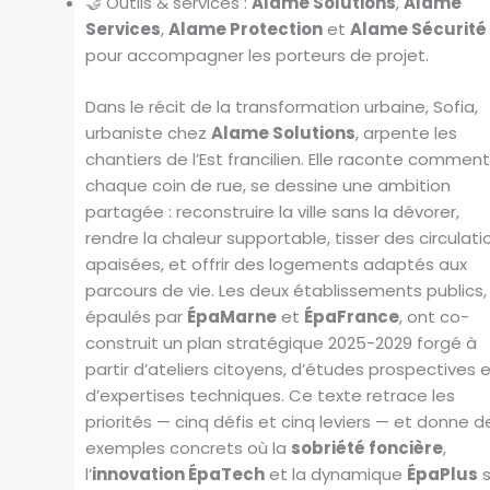
🤝 Outils & services :
Alame Solutions
,
Alame
Services
,
Alame Protection
et
Alame Sécurité
pour accompagner les porteurs de projet.
Dans le récit de la transformation urbaine, Sofia,
urbaniste chez
Alame Solutions
, arpente les
chantiers de l’Est francilien. Elle raconte comment
chaque coin de rue, se dessine une ambition
partagée : reconstruire la ville sans la dévorer,
rendre la chaleur supportable, tisser des circulati
apaisées, et offrir des logements adaptés aux
parcours de vie. Les deux établissements publics,
épaulés par
ÉpaMarne
et
ÉpaFrance
, ont co-
construit un plan stratégique 2025-2029 forgé à
partir d’ateliers citoyens, d’études prospectives 
d’expertises techniques. Ce texte retrace les
priorités — cinq défis et cinq leviers — et donne d
exemples concrets où la
sobriété foncière
,
l’
innovation ÉpaTech
et la dynamique
ÉpaPlus